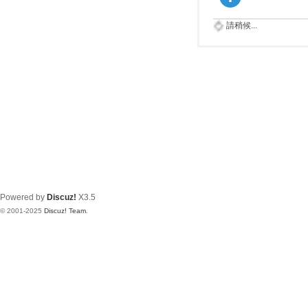
請稍候...
Powered by
Discuz!
X3.5
© 2001-2025
Discuz! Team
.