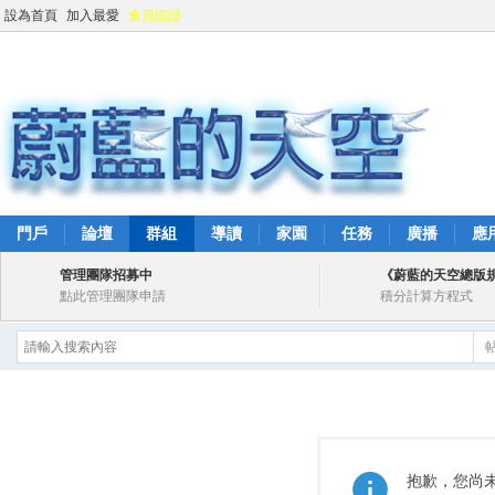
設為首頁
加入最愛
會員認證
門戶
論壇
群組
導讀
家園
任務
廣播
應
管理團隊招募中
《蔚藍的天空總版
點此管理團隊申請
積分計算方程式
抱歉，您尚