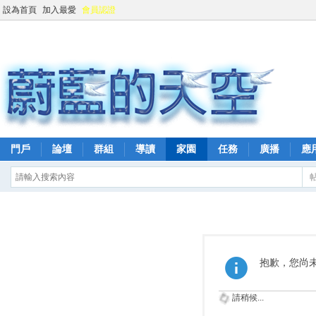
設為首頁
加入最愛
會員認證
門戶
論壇
群組
導讀
家園
任務
廣播
應
抱歉，您尚
請稍候...