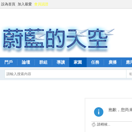
設為首頁
加入最愛
會員認證
門戶
論壇
群組
導讀
家園
任務
廣播
應
抱歉，您尚
請稍候...