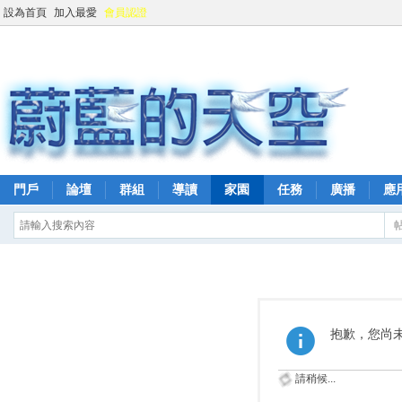
設為首頁
加入最愛
會員認證
門戶
論壇
群組
導讀
家園
任務
廣播
應
抱歉，您尚
請稍候...