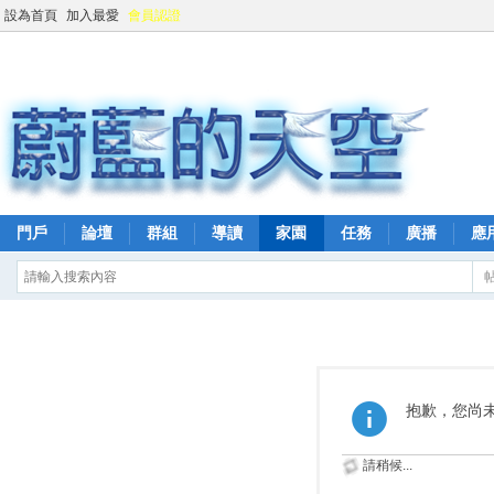
設為首頁
加入最愛
會員認證
門戶
論壇
群組
導讀
家園
任務
廣播
應
抱歉，您尚
請稍候...