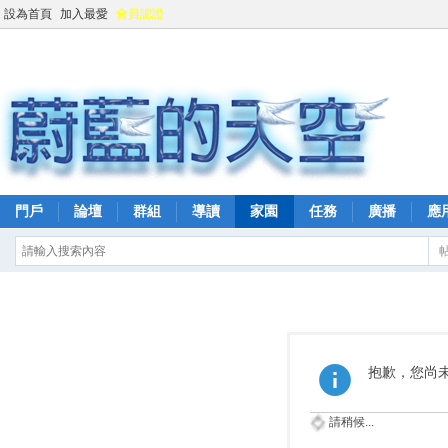
設為首頁
加入最愛
會員認證
門戶
論壇
群組
導讀
家園
任務
廣播
應
抱歉，您尚
請稍候...