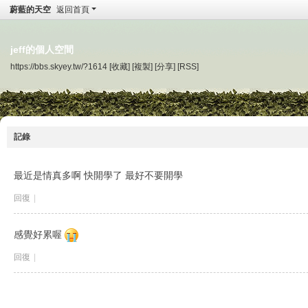
蔚藍的天空
返回首頁
jeff的個人空間
https://bbs.skyey.tw/?1614
[收藏]
[複製]
[分享]
[RSS]
記錄
最近是情真多啊 快開學了 最好不要開學
回復
|
感覺好累喔
回復
|