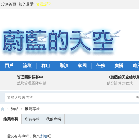
設為首頁
加入最愛
會員認證
門戶
論壇
群組
導讀
家園
任務
廣播
應
管理團隊招募中
《蔚藍的天空總版
點此管理團隊申請
積分計算方程式
›
淘帖
›
推薦專輯
蔚
推薦專輯
所有專輯
我的專輯
藍
的
還沒有淘專輯，快來
創建
吧