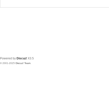
天
空
Powered by
Discuz!
X3.5
© 2001-2025
Discuz! Team
.