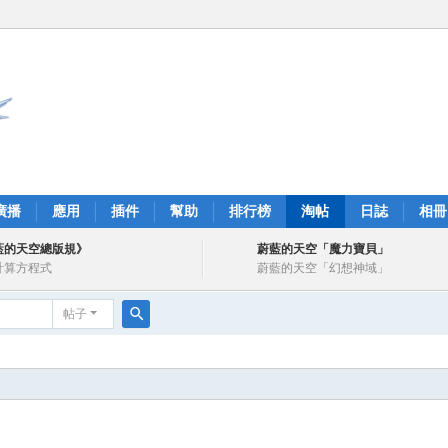
廣播
應用
插件
幫助
排行榜
淘帖
日誌
相冊
藍的天空總版規》
蔚藍的天空「魔力寶貝」
計算方程式
蔚藍的天空「幻想神域」
帖子
搜
索