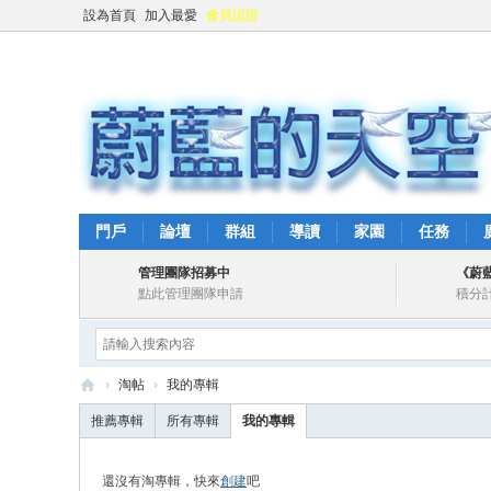
設為首頁
加入最愛
會員認證
門戶
論壇
群組
導讀
家園
任務
管理團隊招募中
《蔚
點此管理團隊申請
積分
›
淘帖
›
我的專輯
蔚
推薦專輯
所有專輯
我的專輯
藍
的
還沒有淘專輯，快來
創建
吧