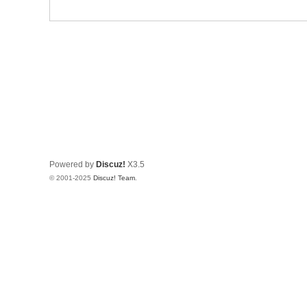
天
空
Powered by
Discuz!
X3.5
© 2001-2025
Discuz! Team
.