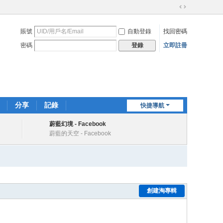
切
換
賬號
自動登錄
找回密碼
到
寬
密碼
立即註冊
登錄
版
分享
記錄
快捷導航
蔚藍幻境 - Facebook
蔚藍的天空 - Facebook
創建淘專輯