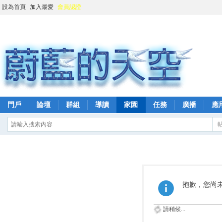
設為首頁
加入最愛
會員認證
門戶
論壇
群組
導讀
家園
任務
廣播
應
抱歉，您尚
請稍候...