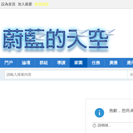
設為首頁
加入最愛
會員認證
門戶
論壇
群組
導讀
家園
任務
廣播
應
抱歉，您尚
請稍候...