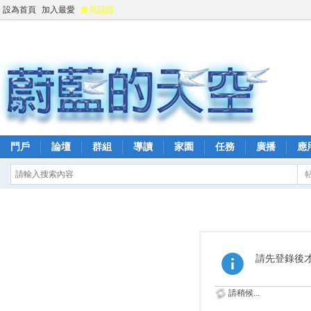
設為首頁
加入最愛
會員認證
門戶
論壇
群組
導讀
家園
任務
廣播
應
請先登錄後
請稍候...