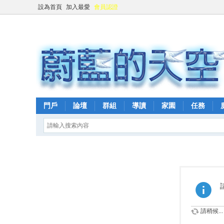
設為首頁
加入最愛
會員認證
門戶
論壇
群組
導讀
家園
任務
請稍候...