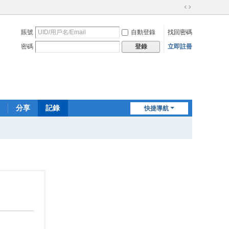
切
換
賬號
自動登錄
找回密碼
到
寬
密碼
立即註冊
登錄
版
分享
記錄
快捷導航