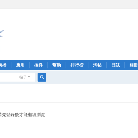
廣播
應用
插件
幫助
排行榜
淘帖
日誌
相冊
帖子
搜
索
請先登錄後才能繼續瀏覽