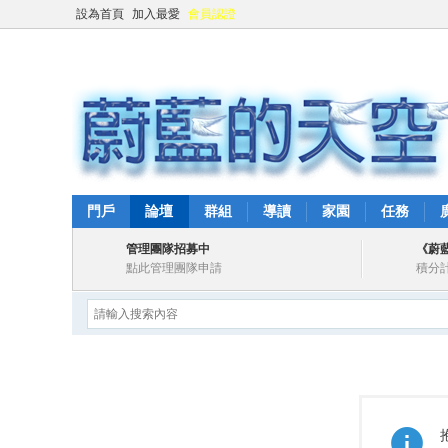
設為首頁
加入最愛
會員認證
門戶
論壇
群組
導讀
家園
任務
管理團隊招募中
《蔚
點此管理團隊申請
積分