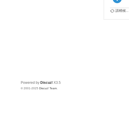
請稍候...
Powered by
Discuz!
X3.5
© 2001-2025
Discuz! Team
.