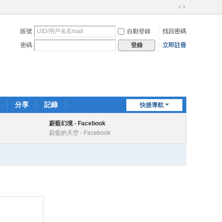
切
換
賬號
自動登錄
找回密碼
到
寬
密碼
立即註冊
登錄
版
分享
記錄
快捷導航
蔚藍幻境 - Facebook
蔚藍的天空 - Facebook