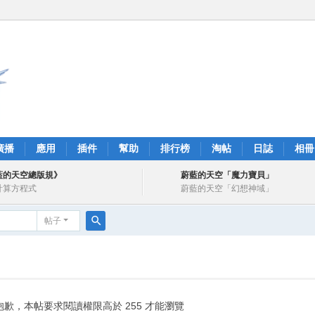
廣播
應用
插件
幫助
排行榜
淘帖
日誌
相冊
藍的天空總版規》
蔚藍的天空「魔力寶貝」
計算方程式
蔚藍的天空「幻想神域」
帖子
搜
索
抱歉，本帖要求閱讀權限高於 255 才能瀏覽