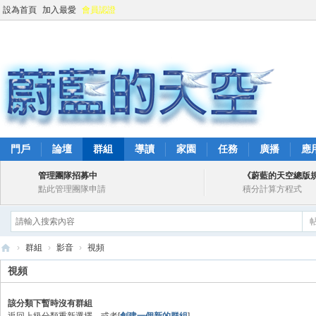
設為首頁
加入最愛
會員認證
門戶
論壇
群組
導讀
家園
任務
廣播
應
管理團隊招募中
《蔚藍的天空總版
點此管理團隊申請
積分計算方程式
›
群組
›
影音
›
視頻
蔚
視頻
藍
該分類下暫時沒有群組
的