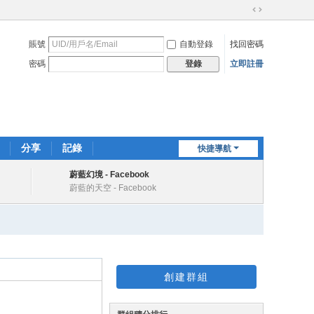
切
換
賬號
自動登錄
找回密碼
到
寬
密碼
立即註冊
登錄
版
分享
記錄
快捷導航
蔚藍幻境 - Facebook
蔚藍的天空 - Facebook
創建群組