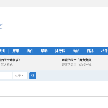
廣播
應用
插件
幫助
排行榜
淘帖
日誌
相冊
藍的天空總版規》
蔚藍的天空「魔力寶貝」
計算方程式
蔚藍的天空「幻想神域」
帖子
搜
索