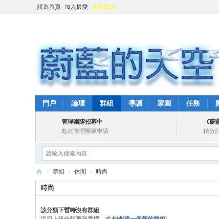
設為首頁
加入最愛
會員認證
門戶
論壇
群組
導讀
家園
任務
管理團隊招募中
《蔚
點此管理團隊申請
積分
›
群組
›
休閒
›
時尚
蔚
時尚
藍
該分類下暫時沒有群組
的