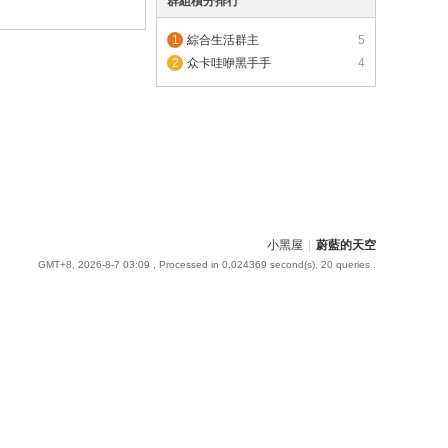
群組積分排行
綜合生活群主
5
众卡哇咿黑手手
4
小黑屋
|
蔚藍的天空
GMT+8, 2026-8-7 03:09
, Processed in 0.024369 second(s), 20 queries .