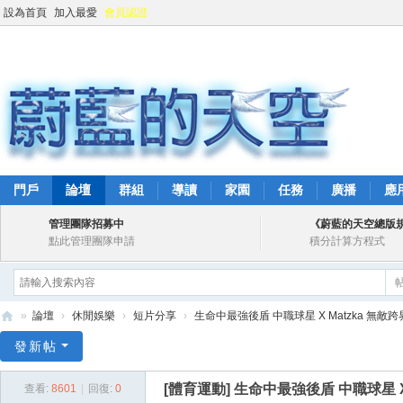
設為首頁
加入最愛
會員認證
門戶
論壇
群組
導讀
家園
任務
廣播
應
管理團隊招募中
《蔚藍的天空總版
點此管理團隊申請
積分計算方程式
»
論壇
›
休閒娛樂
›
短片分享
›
生命中最強後盾 中職球星 X Matzka 無敵跨界演
蔚
發新帖
藍
[體育運動]
生命中最強後盾 中職球星 X 
查看:
8601
|
回復:
0
的