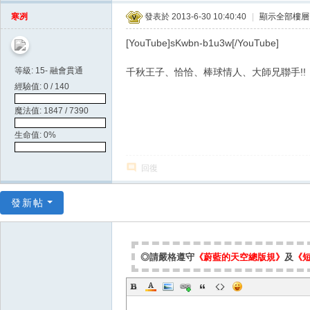
天
寒冽
發表於 2013-6-30 10:40:40
|
顯示全部樓層
空
[YouTube]sKwbn-b1u3w[/YouTube]
等級: 15- 融會貫通
千秋王子、恰恰、棒球情人、大師兄聯手!!
經驗值: 0 / 140
魔法值: 1847 / 7390
生命值: 0%
回復
發新帖
◎請嚴格遵守
《蔚藍的天空總版規》
及
《