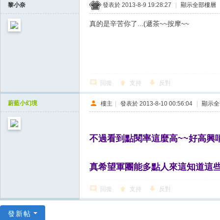
黎小奈
發表於 2013-8-9 19:28:27
|
顯示全部樓層
真的是辛苦你了...(遞茶~~按摩~~
回復
支持
反對
蔚藍小幻境
樓主
|
發表於 2013-8-10 00:56:04
|
顯示全
不過看到點閱率這麼高~~好高興
真希望軍團能多點人來這知道這
回復
支持
反對
發新帖