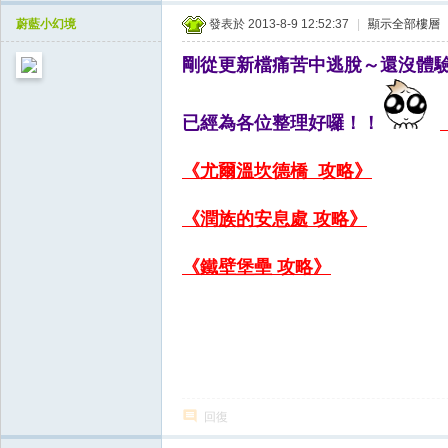
天
蔚藍小幻境
發表於 2013-8-9 12:52:37
|
顯示全部樓層
空
剛從更新檔痛苦中逃脫～還沒體
已經為各位整理好囉！！
《尤爾溫坎德橋 攻略》
《潤族的安息處 攻略》
《鐵壁堡壘 攻略》
回復