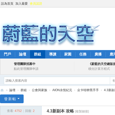
設為首頁
加入最愛
會員認證
門戶
論壇
群組
導讀
家園
任務
廣播
應
管理團隊招募中
《蔚藍的天空總版
點此管理團隊申請
積分計算方程式
»
論壇
›
群組
›
公會與家族
›
AION永恆紀元
›
众卡哇咿黑手手
›
4.3新
蔚
發新帖
藍
4.3新副本 攻略
查看:
4752
|
回復:
2
[複製鏈接]
的