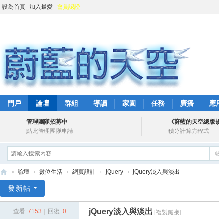
設為首頁
加入最愛
會員認證
門戶
論壇
群組
導讀
家園
任務
廣播
應
管理團隊招募中
《蔚藍的天空總版
點此管理團隊申請
積分計算方程式
»
論壇
›
數位生活
›
網頁設計
›
jQuery
›
jQuery淡入與淡出
蔚
發新帖
藍
jQuery淡入與淡出
查看:
7153
|
回復:
0
[複製鏈接]
的