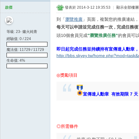
天
啟傑
發表於 2014-3-12 19:35:53
|
顯示全部樓層
空
到「
瀏覽推廣
」頁面，複製您的推廣連結，發
每天可以申請並完成任務一次 ,
完成任務後
等級: 23- 爐火純青
頭10個會員完成
"瀏覽推廣任務"
的會員可
經驗值: 0 / 224
即日起完成任務並持續持有宣傳達人勳章，
魔法值: 11729 / 11729
http://bbs.skyey.tw/home.php?mod=task
生命值: 4%
◎獎勵項目
宣傳達人勳章 有效期限 7 天
◎所需條件