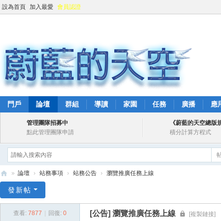
設為首頁
加入最愛
會員認證
門戶
論壇
群組
導讀
家園
任務
廣播
應
管理團隊招募中
《蔚藍的天空總版
點此管理團隊申請
積分計算方程式
»
論壇
›
站務事項
›
站務公告
›
瀏覽推廣任務上線
蔚
發新帖
藍
[公告]
瀏覽推廣任務上線
查看:
7877
|
回復:
0
[複製鏈接]
的