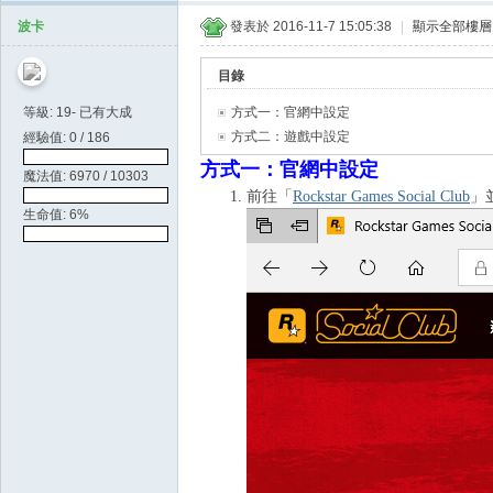
天
波卡
發表於 2016-11-7 15:05:38
|
顯示全部樓層
空
目錄
等級: 19- 已有大成
方式一：官網中設定
方式二：遊戲中設定
經驗值: 0 / 186
方式一：
官網中設定
魔法值: 6970 / 10303
前往「
Rockstar Games Social Club
」
生命值: 6%