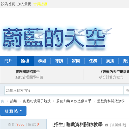
設為首頁
加入最愛
會員認證
門戶
論壇
群組
導讀
家園
任務
廣播
應
管理團隊招募中
《蔚藍的天空總版
點此管理團隊申請
積分計算方程式
»
論壇
›
蔚藍幻境電子競技
›
蔚藍幻境 × 俠盜獵車手
›
遊戲資料開啟教學
蔚
發新帖
藍
[招生]
遊戲資料開啟教學
查看:
9880
|
回復:
0
[複製鏈接]
的