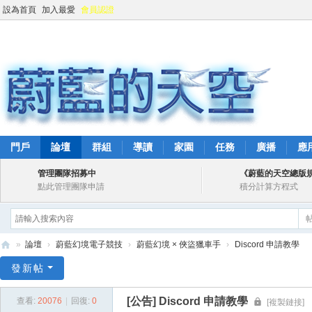
設為首頁
加入最愛
會員認證
門戶
論壇
群組
導讀
家園
任務
廣播
應
管理團隊招募中
《蔚藍的天空總版
點此管理團隊申請
積分計算方程式
»
論壇
›
蔚藍幻境電子競技
›
蔚藍幻境 × 俠盜獵車手
›
Discord 申請教學
蔚
發新帖
藍
[公告]
Discord 申請教學
查看:
20076
|
回復:
0
[複製鏈接]
的