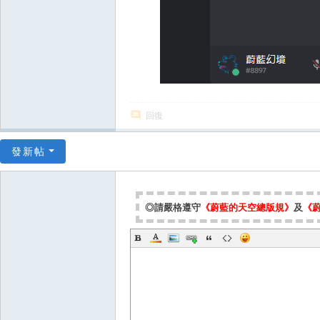
回復
發新帖
◎請嚴格遵守
《蔚藍的天空總版規》
及
《