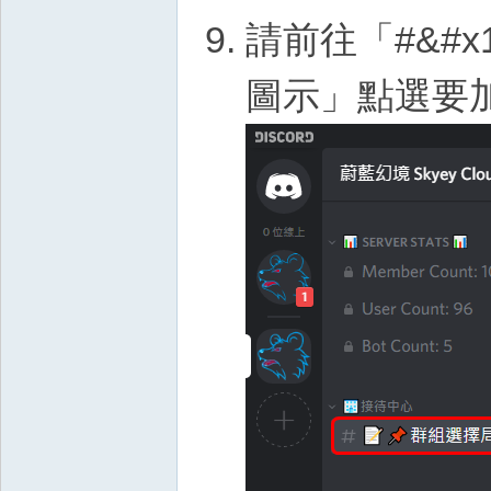
請前往「#&#x
圖示」點選要