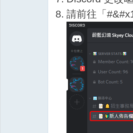
請前往「#&#x1