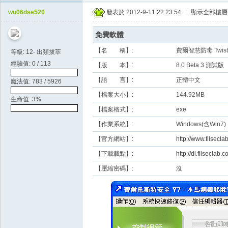
天
wu06dse520
發表於 2012-9-11 22:23:54
|
顯示全部樓層
空
免費軟體
【名 稱】:
費爾智慧防毒 Twister
等級: 12- 出類拔萃
經驗值: 0 / 113
【版 本】:
8.0 Beta 3 測試版
【語 言】:
正體中文
魔法值: 783 / 5926
【檔案大小】:
144.92MB
生命值: 3%
【檔案格式】:
exe
【作業系統】:
Windows(含Win7)
【官方網站】:
http://www.filsecla
【下載載點】:
http://dl.filsecla
【壓縮密碼】:
沒