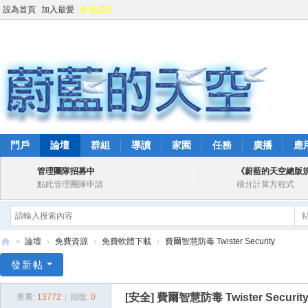
設為首頁
加入最愛
會員認證
門戶
論壇
群組
導讀
家園
任務
廣播
應
管理團隊招募中
《蔚藍的天空總版
點此管理團隊申請
積分計算方程式
»
論壇
›
免費資源
›
免費軟體下載
›
費爾智慧防毒 Twister Security
蔚
發新帖
藍
[安全]
費爾智慧防毒 Twister Securit
查看:
13772
|
回復:
0
的