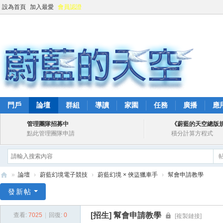
設為首頁
加入最愛
會員認證
門戶
論壇
群組
導讀
家園
任務
廣播
應
管理團隊招募中
《蔚藍的天空總版
點此管理團隊申請
積分計算方程式
»
論壇
›
蔚藍幻境電子競技
›
蔚藍幻境 × 俠盜獵車手
›
幫會申請教學
蔚
發新帖
藍
[招生]
幫會申請教學
查看:
7025
|
回復:
0
[複製鏈接]
的