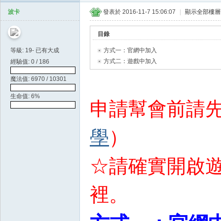
天
波卡
發表於 2016-11-7 15:06:07
|
顯示全部樓層
空
目錄
等級: 19- 已有大成
方式一：官網中加入
方式二：遊戲中加入
經驗值: 0 / 186
魔法值: 6970 / 10301
生命值: 6%
申請幫會前請
學
）
☆請確實開啟
裡。