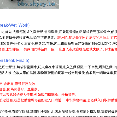
Break-Wet Work)
波夫,首先,去豪宅附近的觀景點,會有動畫,用裝消音器的狙擊槍殺死那些保全,
候,要趕快去追帕波夫,因為它準備逃走。
註:
可以爬到豪宅附近房屋的屋頂上,直
師賈許‧薛曼及蓋文‧凡德路普,首先,爬上市政廳對面建築物的制高點就定位,等
哪個,誰殺哪個,不然兩個同時苗同一個,一旦進入市政廳後任務就失敗了,下樓後
Break Finale)
巴士那邊,然後警衛開車,犯人坐在車裡面,進入監獄裡面,一下車後,看到監獄中的
敵人後,撿敵人用的武器,和扮演警衛的玩家一起走到最後,會看到一輛鎮爆車,
走,會出界,導致任務失敗。
適合,因為武器好、血量多。
衛可以丟武器給犯人使用,例如戰鬥機關槍、步槍等等。
監獄裡面,或是把骷髏馬停在監獄入口附近,下車殺掉警衛後,去監獄入口取得骷髏
開飛機,有時間限制,當開到沙漠附近,因為航管失靈,會有噴射機攻擊,這時候