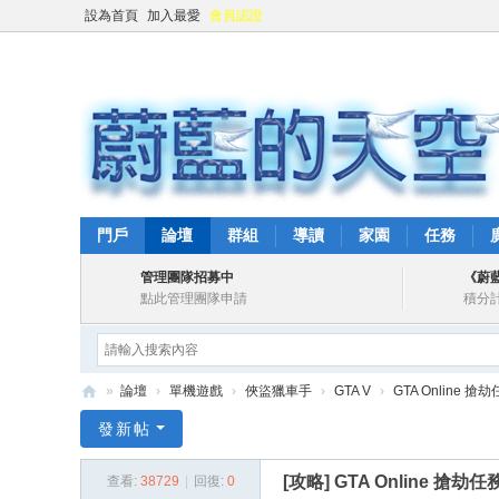
設為首頁
加入最愛
會員認證
門戶
論壇
群組
導讀
家園
任務
管理團隊招募中
《蔚
點此管理團隊申請
積分
»
論壇
›
單機遊戲
›
俠盜獵車手
›
GTA V
›
GTA Online 搶劫
蔚
發新帖
藍
[攻略]
GTA Online 搶劫任
查看:
38729
|
回復:
0
的