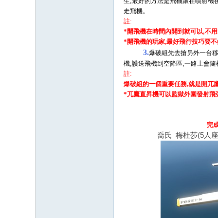
生,最好的方法是飛機跟在噴射機後
走飛機。
註:
*
開飛機在時間內開到就可以
,
不用
*開飛機的玩家,最好飛行技巧要不
3.
爆破組先去搶另外一台移
機,護送飛機到空降區,一路上會隨
註:
爆破組的一個重要任務,就是開兀
*兀
鷹直昇機可以監獄外圍發射飛彈
完成逃獄風雲後
喬氏 梅杜莎(5人座)(Job