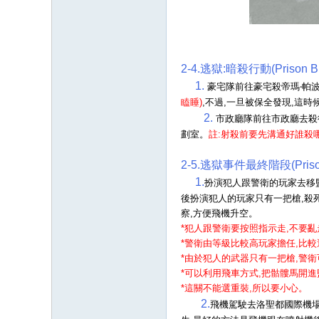
2-4.逃獄:暗殺行動
(Prison 
1.
豪宅隊前往豪宅殺帝瑪‧帕
瞌睡)
,不過,一旦被保全發現,這時
2.
市政廳隊前往市政廳去殺律
劃室。
註:射殺前要先溝通好誰殺
2-5.逃獄事件最終階段(Prison 
1.
扮演犯人跟警衛的玩家去移監
後扮演犯人的玩家只有一把槍,殺死
察,方便飛機升空。
*犯人跟警衛要按照指示走,不要亂
*警衛由等級比較高玩家擔任,比較
*由於犯人的武器只有一把槍,警
*可以利用飛車方式,把骷髏馬開進
*這關不能選重裝,所以要小心。
2.
飛機駕駛去洛聖都國際機場