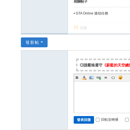
相關帖子
•
GTA Online 搶劫任務
回復
發新帖
◎請嚴格遵守
《蔚藍的天空總
回帖並轉播
發表回復