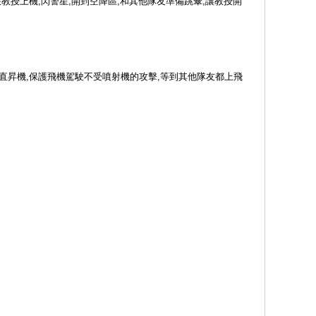
教授上機,閃警星,開到空降區,和其他隊友準備跳傘,讓教授開
直昇機,保護飛機駕駛不受噴射機的攻擊,等到其他隊友都上飛