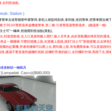
後,在到投放點。
k- Station )
著警車去洛聖都密申羅警局,拿犯人移監時刻表,拿到後,坐回警車,把警車開去橋
種:打911叫警察過來趁機搶警車,第二種:引發警星讓警察過來。(建議第一種)
佳士可”一輛車,然後開到投放點(黃點)。
法,到達貨船後,去入口直接和敵人開打,敵人非常多,由於貨船屬於狹長型的通道
後再走一層樓梯,可爬到貨櫃上面,在貨櫃上面跳,跳到"佳士可"那個貨櫃,比走狹長
貨櫃的起重機,旁邊有樓梯可以爬上去,爬到最上面,有免費降落傘,可以直接跳到佳
跳,
建議不要直接跨越欄杆就跳,從欄杆旁邊的缺口,走到欄杆外側,再跳下去,
動後會解鎖一輛載具
padati Casco)($680,000)