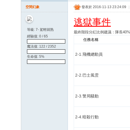
天
空間幻象
發表於 2016-11-13 23:24:09
|
空
逃獄事件
等級: 7- 駕輕就熟
最終階段分紅比例
建議
：隊長40
經驗值: 0 / 65
搶劫
任務名稱
魔法值: 122 / 2352
2-1.飛機總動員
生命值: 5%
2-2.巴士風雲
2-3.警局騷動
2-4.暗殺行動