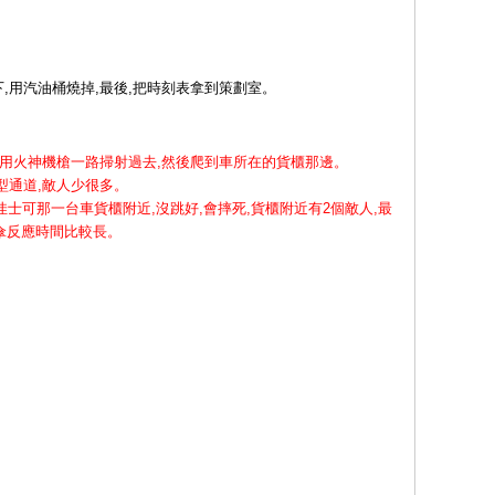
下,用汽油桶燒掉,最後,把時刻表拿到策劃室。
,用火神機槍一路掃射過去,然後爬到車所在的貨櫃那邊。
型通道,敵人少很多。
士可那一台車貨櫃附近,沒跳好,會摔死,貨櫃附近有2個敵人,最
開傘反應時間比較長。