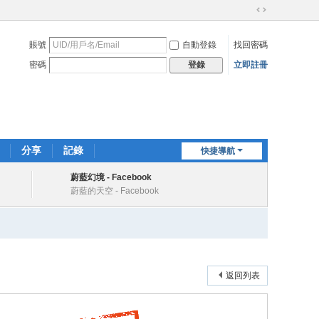
切
換
賬號
自動登錄
找回密碼
到
寬
密碼
立即註冊
登錄
版
分享
記錄
快捷導航
蔚藍幻境 - Facebook
蔚藍的天空 - Facebook
返回列表