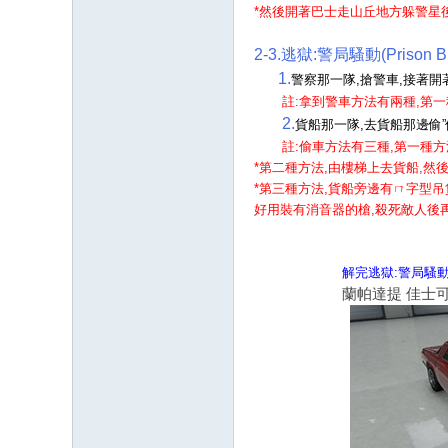
*然後開著巴士走山丘地方躲警星
2-3.逃獄:警局騷動(Prison Brea
1.
警察那一隊,搶警車,接著開
註:拿到警車方法有兩種,第一
2.
貨船那一隊,去貨船那邊偷”
註:偷車方法有三種,
第一種方
*第二種方法,由樓梯上去貨船,然
*第三種方法,貨船旁邊有ㄇ字型吊
好用裝有消音器的槍,殺死敵人後再
解完
逃獄:警局騷
蘭帕達提 佳士可(Lam