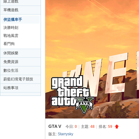
線上遊戲
天
單機遊戲
空
俠盜獵車手
決勝時刻
戰地風雲
看門狗
休閒娛樂
免費資源
數位生活
蔚藍幻境電子競技
站務事項
GTA V
今日:
0
|
主題:
48
|
排名:
59
版主:
Starrysky