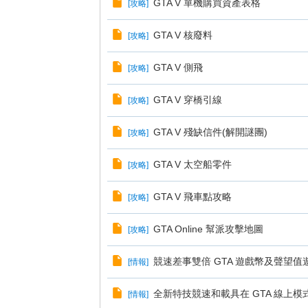
GTA V 單機購買資產表格
[
攻略
]
GTA V 核廢料
[
攻略
]
GTA V 側飛
[
攻略
]
GTA V 穿橋引線
[
攻略
]
GTA V 殘缺信件(解開謎團)
[
攻略
]
GTA V 太空船零件
[
攻略
]
GTA V 飛車點攻略
[
攻略
]
GTA Online 幫派攻擊地圖
[
攻略
]
競速差事雙倍 GTA 遊戲幣及聲望值
[
情報
]
全新特技競速和載具在 GTA 線上
[
情報
]