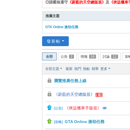
◎請嚴格遵守
《蔚藍的天空總版規》
及
《俠盜獵車
推薦主題
GTA Online 搶劫任務
發新帖
全部
公告
2
情報
16
討論
12
攻
全部主題
最新
熱門
熱帖
精華
更多
瀏覽推廣任務上線
《蔚藍的天空總版規》
《俠盜獵車手版規》
[
公告
]
GTA Online 搶劫任務
[
攻略
]