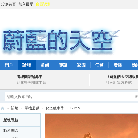
設為首頁
加入最愛
會員認證
門戶
論壇
群組
導讀
家園
任務
廣播
應
管理團隊招募中
《蔚藍的天空總版
點此管理團隊申請
積分計算方程式
»
論壇
›
單機遊戲
›
俠盜獵車手
›
GTA V
蔚
版塊導航
藍
動漫專區
的