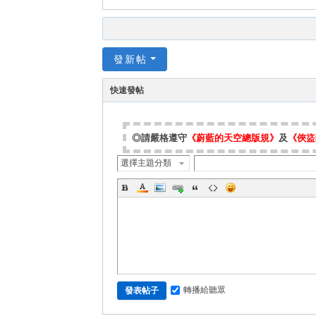
發新帖
快速發帖
◎請嚴格遵守
《蔚藍的天空總版規》
及
《俠盜
選擇主題分類
轉播給聽眾
發表帖子