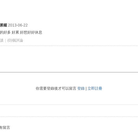
累喔
2013-06-22
的好多 好累 好想好好休息
閱讀
|
(0)個評論
你需要登錄後才可以留言
登錄
|
立即註冊
有留言