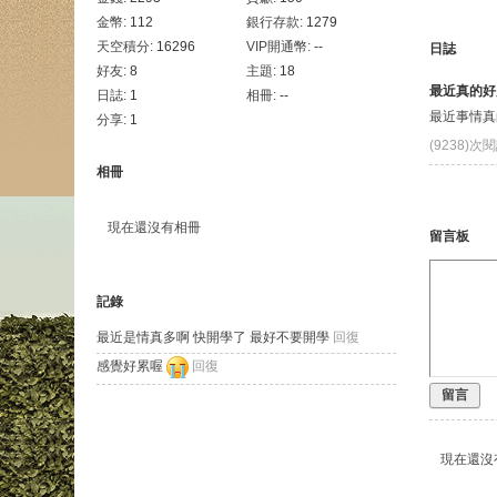
金幣:
112
銀行存款:
1279
天空積分:
16296
VIP開通幣:
--
日誌
好友:
8
主題:
18
最近真的好
日誌:
1
相冊:
--
最近事情真
分享:
1
(9238)次
相冊
現在還沒有相冊
留言板
記錄
最近是情真多啊 快開學了 最好不要開學
回復
感覺好累喔
回復
留言
現在還沒