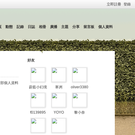
立即註冊
登錄
頁
動態
記錄
日誌
相冊
廣播
主題
分享
留言板
個人資料
好友
全部個人資料
蔚藍小幻境
寒冽
oliver3380
f0139895
YOYO
黎小奈