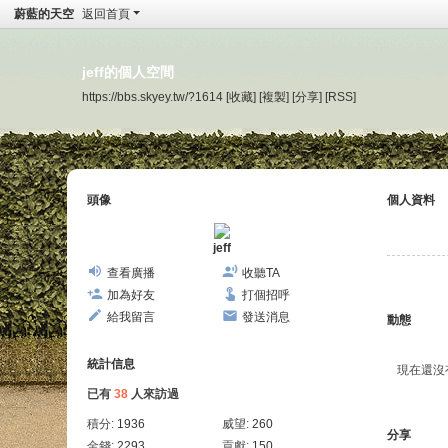
蔚藍的天空
返回首頁
jeff的個人空間
https://bbs.skyey.tw/?1614
[收藏]
[複製]
[分享]
[RSS]
頭像
個人資料
jeff
查看廣播
收聽TA
加為好友
打個招呼
給我留言
發送消息
動態
統計信息
現在還沒
已有
38
人來訪過
積分:
1936
威望:
260
分享
金錢:
2293
貢獻:
150